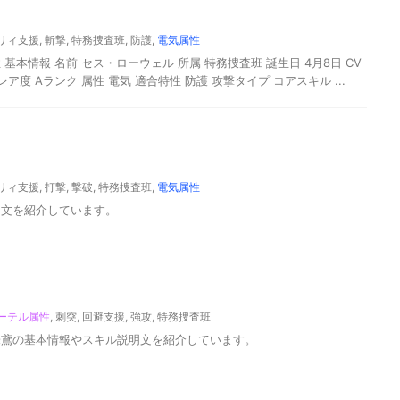
リィ支援
,
斬撃
,
特務捜査班
,
防護
,
電気属性
基本情報 名前 セス・ローウェル 所属 特務捜査班 誕生日 4月8日 CV
ア度 Aランク 属性 電気 適合特性 防護 攻撃タイプ コアスキル ...
リィ支援
,
打撃
,
撃破
,
特務捜査班
,
電気属性
明文を紹介しています。
ーテル属性
,
刺突
,
回避支援
,
強攻
,
特務捜査班
朱鳶の基本情報やスキル説明文を紹介しています。