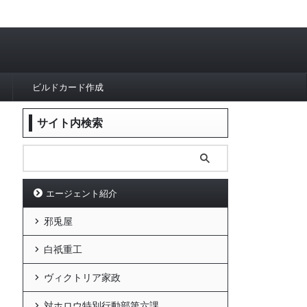
ビルドカード作成
サイト内検索
エージェント紹介
邪兎屋
白祇重工
ヴィクトリア家政
対ホロウ特別行動部第六課