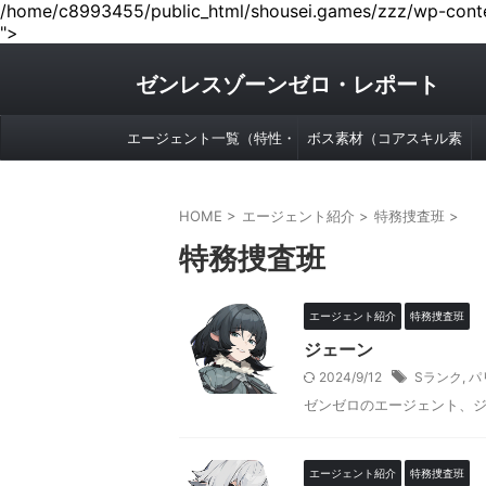
/home/c8993455/public_html/shousei.games/zzz/wp-conten
">
ゼンレスゾーンゼロ・レポート
エージェント一覧（特性・
ボス素材（コアスキル素
属性別）
材）早見表
HOME
>
エージェント紹介
>
特務捜査班
>
特務捜査班
エージェント紹介
特務捜査班
ジェーン
2024/9/12
Sランク
,
パ
ゼンゼロのエージェント、
エージェント紹介
特務捜査班