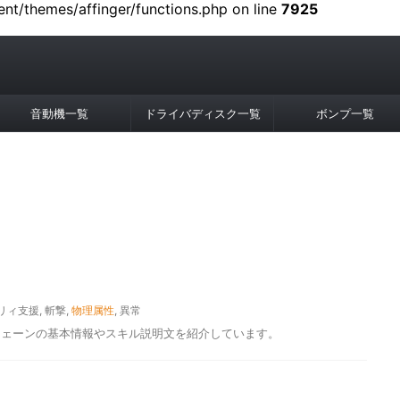
t/themes/affinger/functions.php on line
7925
音動機一覧
ドライバディスク一覧
ボンプ一覧
リィ支援
,
斬撃
,
物理属性
,
異常
ジェーンの基本情報やスキル説明文を紹介しています。