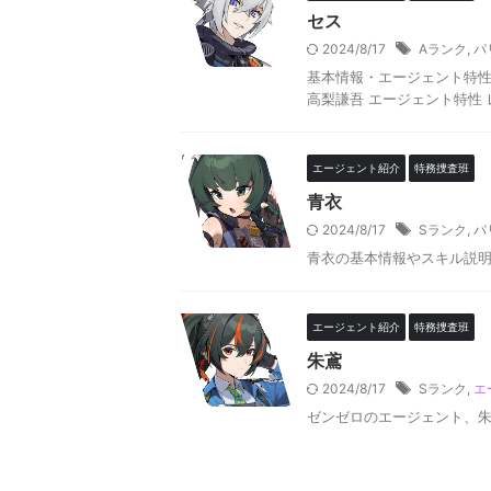
セス
2024/8/17
Aランク
,
パ
基本情報・エージェント特性 
高梨謙吾 エージェント特性 レ
エージェント紹介
特務捜査班
青衣
2024/8/17
Sランク
,
パ
青衣の基本情報やスキル説
エージェント紹介
特務捜査班
朱鳶
2024/8/17
Sランク
,
エ
ゼンゼロのエージェント、