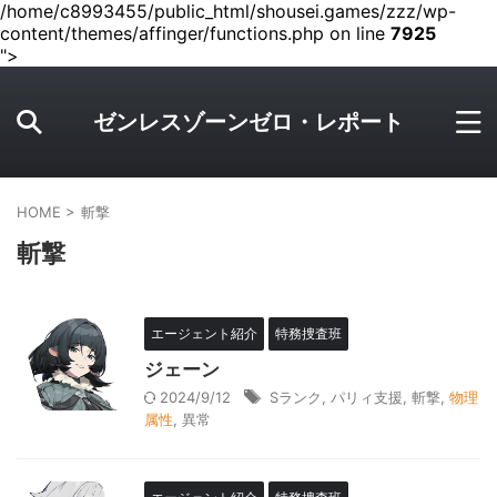
/home/c8993455/public_html/shousei.games/zzz/wp-
content/themes/affinger/functions.php on line
7925
">
ゼンレスゾーンゼロ・レポート
HOME
>
斬撃
斬撃
エージェント紹介
特務捜査班
ジェーン
2024/9/12
Sランク
,
パリィ支援
,
斬撃
,
物理
属性
,
異常