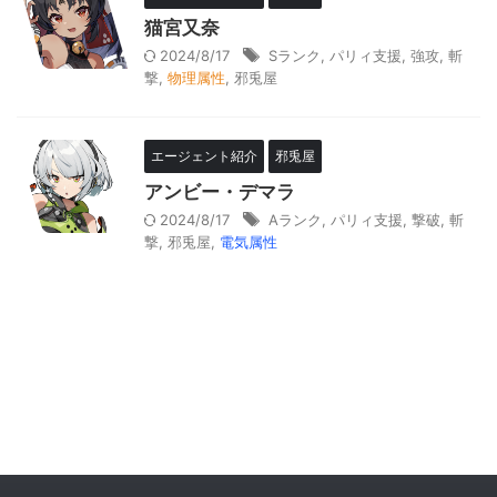
猫宮又奈
2024/8/17
Sランク
,
パリィ支援
,
強攻
,
斬
撃
,
物理属性
,
邪兎屋
エージェント紹介
邪兎屋
アンビー・デマラ
2024/8/17
Aランク
,
パリィ支援
,
撃破
,
斬
撃
,
邪兎屋
,
電気属性