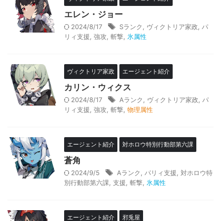
エレン・ジョー
2024/8/17
Sランク
,
ヴィクトリア家政
,
パ
リィ支援
,
強攻
,
斬撃
,
氷属性
ヴィクトリア家政
エージェント紹介
カリン・ウィクス
2024/8/17
Aランク
,
ヴィクトリア家政
,
パ
リィ支援
,
強攻
,
斬撃
,
物理属性
エージェント紹介
対ホロウ特別行動部第六課
蒼角
2024/9/5
Aランク
,
パリィ支援
,
対ホロウ特
別行動部第六課
,
支援
,
斬撃
,
氷属性
エージェント紹介
邪兎屋