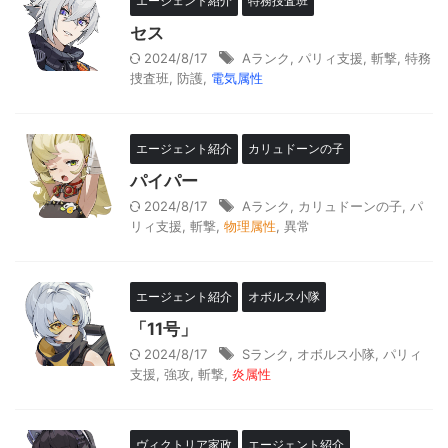
エージェント紹介
特務捜査班
セス
2024/8/17
Aランク
,
パリィ支援
,
斬撃
,
特務
捜査班
,
防護
,
電気属性
エージェント紹介
カリュドーンの子
パイパー
2024/8/17
Aランク
,
カリュドーンの子
,
パ
リィ支援
,
斬撃
,
物理属性
,
異常
エージェント紹介
オボルス小隊
「11号」
2024/8/17
Sランク
,
オボルス小隊
,
パリィ
支援
,
強攻
,
斬撃
,
炎属性
ヴィクトリア家政
エージェント紹介