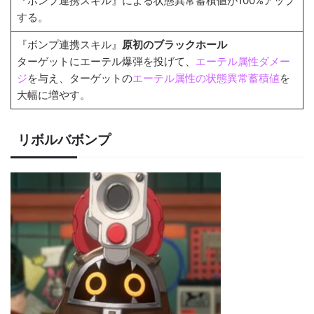
『ボンプ連携スキル』による状態異常蓄積値が100%アップ
する。
『ボンプ連携スキル』
原初のブラックホール
ターゲットにエーテル爆弾を投げて、
エーテル属性ダメー
ジ
を与え、ターゲットの
エーテル属性の状態異常蓄積値
を
大幅に増やす。
リボルバボンプ