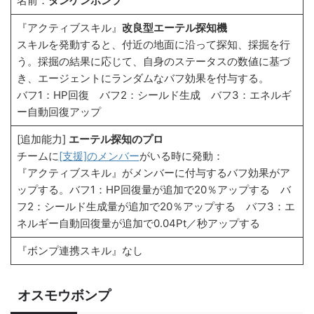
名前：
タンケンボンプ
『アクティブスキル』
改良型エーテル探知機
スキルを発動すると、付近の地面に沿って探知、採掘を行
う。採掘の結果に応じて、自身のステータスの数値に基づ
き、エージェントにランダムなバフ効果を付与する。
バフ1：HP回復 バフ2：シールド生成 バフ3：エネルギ
ー自動回復アップ
[追加能力]
エーテル探知のプロ
チームに
[支援]のメンバー
がいる時に発動：
『アクティブスキル』がメンバーに付与するバフ効果がア
ップする。バフ1：HP回復量が追加で20％アップする バ
フ2：シールド生成量が追加で20％アップする バフ3：エ
ネルギー自動回復量が追加で0.04Pt／秒アップする
『ボンプ連携スキル』なし
オスモウボンプ