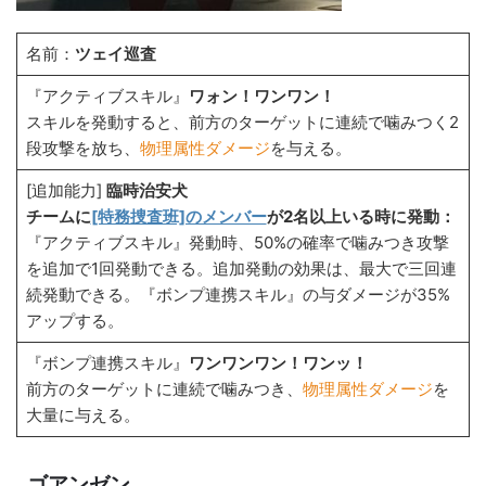
名前：
ツェイ巡査
『アクティブスキル』
ワォン！ワンワン！
スキルを発動すると、前方のターゲットに連続で噛みつく2
段攻撃を放ち、
物理属性ダメージ
を与える。
[追加能力]
臨時治安犬
チームに
[特務捜査班]のメンバー
が2名以上いる時に発動：
『アクティブスキル』発動時、50%の確率で噛みつき攻撃
を追加で1回発動できる。追加発動の効果は、最大で三回連
続発動できる。『ボンプ連携スキル』の与ダメージが35%
アップする。
『ボンプ連携スキル』
ワンワンワン！ワンッ！
前方のターゲットに連続で噛みつき、
物理属性ダメージ
を
大量に与える。
ゴアンゼン