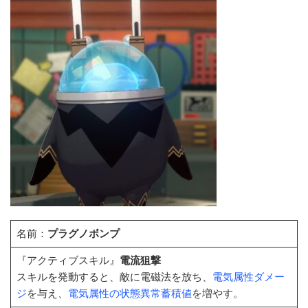
名前：
プラグノボンプ
『アクティブスキル』
電流狙撃
スキルを発動すると、敵に電磁法を放ち、
電気属性ダメー
ジ
を与え、
電気属性の状態異常蓄積値
を増やす。