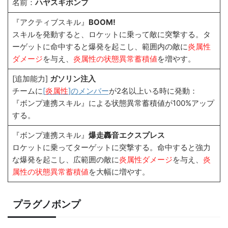
名前：
ハヤスギボンプ
『アクティブスキル』
BOOM!
スキルを発動すると、ロケットに乗って敵に突撃する。タ
ーゲットに命中すると爆発を起こし、範囲内の敵に
炎属性
ダメージ
を与え、
炎属性の状態異常蓄積値
を増やす。
[追加能力]
ガソリン注入
チームに
[
炎属性
]のメンバー
が2名以上いる時に発動：
『ボンプ連携スキル』による状態異常蓄積値が100%アップ
する。
『ボンプ連携スキル』
爆走轟音エクスプレス
ロケットに乗ってターゲットに突撃する。命中すると強力
な爆発を起こし、広範囲の敵に
炎属性ダメージ
を与え、
炎
属性の状態異常蓄積値
を大幅に増やす。
プラグノボンプ