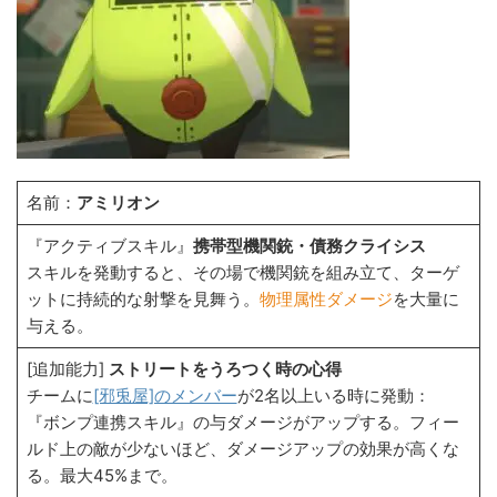
名前：
アミリオン
『アクティブスキル』
携帯型機関銃・債務クライシス
スキルを発動すると、その場で機関銃を組み立て、ターゲ
ットに持続的な射撃を見舞う。
物理属性ダメージ
を大量に
与える。
[追加能力]
ストリートをうろつく時の心得
チームに
[邪兎屋]のメンバー
が2名以上いる時に発動：
『ボンプ連携スキル』の与ダメージがアップする。フィー
ルド上の敵が少ないほど、ダメージアップの効果が高くな
る。最大45%まで。