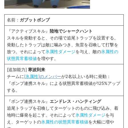
名前：
ガブットボンプ
『アクティブスキル』
陸地でシャークハント
スキルを発動すると、その場で追尾トラップを設置する。
発動したトラップは敵に噛みつき、魚雷を召喚して打撃を
放つ。それによって
氷属性ダメージ
を与え、敵の
氷属性の
状態異常蓄積値
を増やす。
[追加能力]
寒波到来
チームに
[
氷属性
]のメンバー
が2名以上いる時に発動：
『ボンプ連携スキル』による状態異常蓄積値が125%アップ
する。
『ボンプ連携スキル』
エンドレス・ハンティング
追尾トラップを召喚してターゲットのものに飛び込み、着
地時に爆発を起こす。それによって
氷属性ダメージ
を与
え、ターゲットの
氷属性の状態異常蓄積値
を大幅に増や