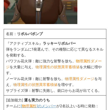
名前：
リボルバボンプ
『アクティブスキル』
ラッキーリボルバー
弾をランダムに1発選んで、その種類に応じて異なるスキル
を発動する。
パワフル花火弾：敵に強力な射撃を放ち、
物理属性ダメー
ジ
を大量に与え、
物理属性の状態異常蓄積値
を大幅に増や
す。
ノーマル花火弾：敵に射撃を放ち、
物理属性ダメージ
を与
え、
物理属性の状態異常蓄積値
を増やす。
サプライズ弾：射撃に失敗し、銃口からお花が出てくる。
[追加能力]
運も実力のうち
チームに
[
物理属性
]のメンバー
が2名以上いる時に発動：