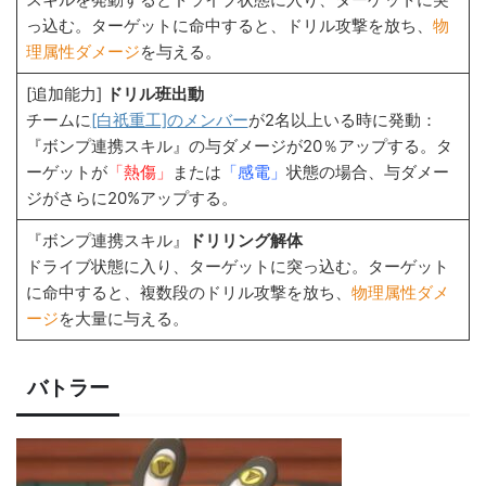
っ込む。ターゲットに命中すると、ドリル攻撃を放ち、
物
理属性ダメージ
を与える。
[追加能力]
ドリル班出動
チームに
[白祇重工]のメンバー
が2名以上いる時に発動：
『ボンプ連携スキル』の与ダメージが20％アップする。タ
ーゲットが
「熱傷」
または
「感電」
状態の場合、与ダメー
ジがさらに20%アップする。
『ボンプ連携スキル』
ドリリング解体
ドライブ状態に入り、ターゲットに突っ込む。ターゲット
に命中すると、複数段のドリル攻撃を放ち、
物理属性ダメ
ージ
を大量に与える。
バトラー