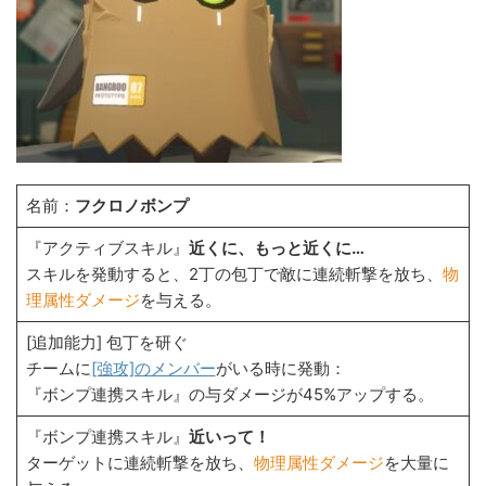
名前：
フクロノボンプ
『アクティブスキル』
近くに、もっと近くに…
スキルを発動すると、2丁の包丁で敵に連続斬撃を放ち、
物
理属性ダメージ
を与える。
[追加能力] 包丁を研ぐ
チームに
[強攻]のメンバー
がいる時に発動：
『ボンプ連携スキル』の与ダメージが45%アップする。
『ボンプ連携スキル』
近いって！
ターゲットに連続斬撃を放ち、
物理属性ダメージ
を大量に