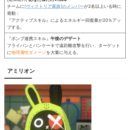
チームに
[ヴィクトリア家政]のメンバー
が2名以上いる時に
発動：
『アクティブスキル』によるエネルギー回復量が20％アッ
プする。
『ボンプ連携スキル』
午後のデザート
フライパンとパンケーキで遠距離攻撃を行い、ターゲット
に
物理属性ダメージ
を大量に与える。
アミリオン