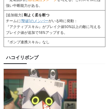
強い中断能力がある。
[追加能力]
剛よく柔を断つ
チームに
[撃破]のメンバー
がいる時に発動：
『アクティブスキル』がブレイク値50%以上の敵に与える
ブレイク値が追加で18%アップする。
『ボンプ連携スキル』なし
ハコイリボンプ