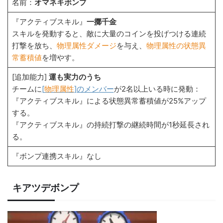
名前：
オマネキボンプ
『アクティブスキル』
一擲千金
スキルを発動すると、敵に大量のコインを投げつける連続
打撃を放ち、
物理属性ダメージ
を与え、
物理属性の状態異
常蓄積値
を増やす。
[追加能力]
運も実力のうち
チームに
[
物理属性
]のメンバー
が2名以上いる時に発動：
『アクティブスキル』による状態異常蓄積値が25%アップ
する。
『アクティブスキル』の持続打撃の継続時間が1秒延長され
る。
『ボンプ連携スキル』なし
キアツデボンプ