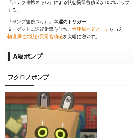
『ボンプ連携スキル』による状態異常蓄積値が100%アップ
する。
『ボンプ連携スキル』
幸運のトリガー
ターゲットに連続射撃を放ち、
物理属性ダメージ
を与え、
物理属性の状態異常蓄積値
を大幅に増やす。
A級ボンプ
フクロノボンプ