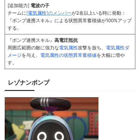
[追加能力]
電波の子
チームに
[
電気属性
]のメンバー
が2名以上いる時に発動：
『ボンプ連携スキル』による状態異常蓄積値が100%アップ
する。
『ボンプ連携スキル』
高電圧抵抗
周囲広範囲の敵に強力な
電気属性
攻撃を放ち、
電気属性ダ
メージ
を与え、
電気属性の状態異常蓄積値
を大幅に増や
す。
レゾナンボンプ