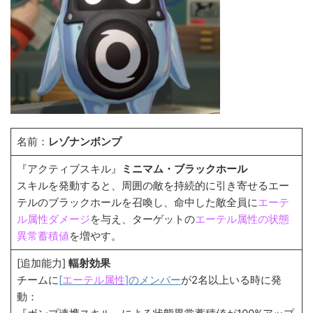
名前：
レゾナンボンプ
『アクティブスキル』
ミニマム・ブラックホール
スキルを発動すると、周囲の敵を持続的に引き寄せるエー
テルのブラックホールを召喚し、命中した敵全員に
エーテ
ル属性ダメージ
を与え、ターゲットの
エーテル属性の状態
異常蓄積値
を増やす。
[追加能力]
輻射効果
チームに
[
エーテル属性
]のメンバー
が2名以上いる時に発
動：