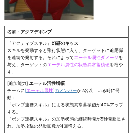
名前：
アクマデボンプ
『アクティブスキル』
幻惑のキッス
スキルを発動すると飛行状態に入り、ターゲットに追尾弾
を連続で発射する。それによって
エーテル属性ダメージ
を
与え、ターゲットの
エーテル属性の状態異常蓄積値
を増や
す。
[追加能力]
エーテル活性増幅
チームに
[
エーテル属性
]のメンバー
が2名以上いる時に発
動：
『ボンプ連携スキル』による状態異常蓄積値が40%アップ
する。
『ボンプ連携スキル』の加勢状態の継続時間が5秒間延長さ
れ、加勢攻撃の発動回数が4回増える。