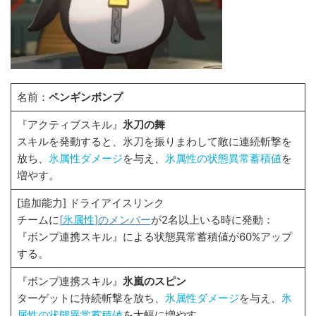
名前：
ペンギンボンプ
『アクティブスキル』
氷刀の舞
スキルを発動すると、氷刀を振りまわして敵に連続斬撃を
放ち、
氷属性ダメージ
を与え、
氷属性の状態異常蓄積値
を
増やす。
[追加能力] ドライアイスリンク
チームに
[
氷属性
]のメンバー
が2名以上いる時に発動：
『ボンプ連携スキル』による状態異常蓄積値が60%アップ
する。
『ボンプ連携スキル』
氷嵐のスピン
ターゲットに持続斬撃を放ち、
氷属性ダメージ
を与え、
氷
属性の状態異常蓄積値
を大幅に増やす。