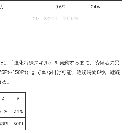
力
9.6%
24%
グレースのモチーフ音動機
』または『強化特殊スキル』を発動する度に、装備者の異
75Pt~150Pt）まで重ね掛け可能、継続時間8秒。継続
れる。
4
5
21%
24%
43Pt
50Pt