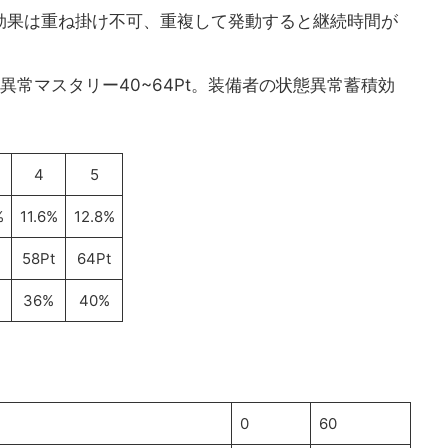
じ効果は重ね掛け不可、重複して発動すると継続時間が
。
の異常マスタリー40~64Pt。装備者の状態異常蓄積効
4
5
%
11.6%
12.8%
58Pt
64Pt
36%
40%
0
60