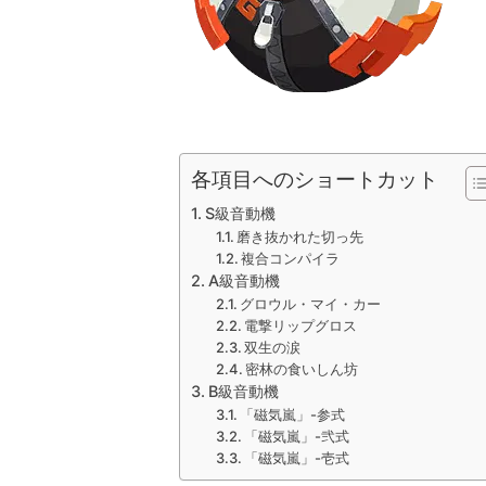
各項目へのショートカット
S級音動機
磨き抜かれた切っ先
複合コンパイラ
A級音動機
グロウル・マイ・カー
電撃リップグロス
双生の涙
密林の食いしん坊
B級音動機
「磁気嵐」-参式
「磁気嵐」-弐式
「磁気嵐」-壱式