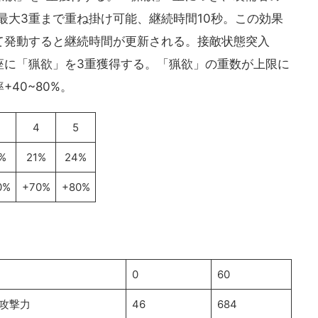
%、最大3重まで重ね掛け可能、継続時間10秒。この効果
して発動すると継続時間が更新される。接敵状態突入
座に「猟欲」を3重獲得する。「猟欲」の重数が上限に
40~80%。
4
5
%
21%
24%
0%
+70%
+80%
0
60
攻撃力
46
684