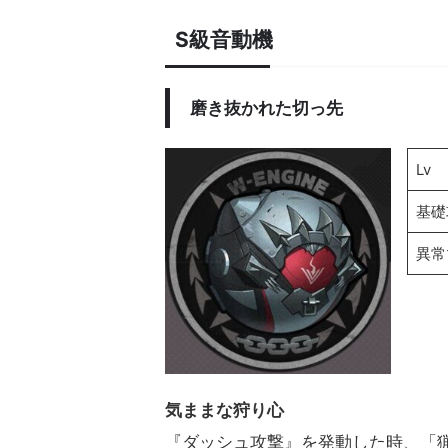
S級音動機
磨き抜かれた切っ先
Lv
基礎
異常
気ままな狩り心
『ダッシュ攻撃』を発動した時、「猟