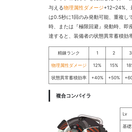
与える
物理属性ダメージ
+12~24
は0.5秒に1回のみ発動可能、重複
時、または『極限回避』発動時、即
達すると、装備者の状態異常蓄積効率+
精錬ランク
1
2
3
物理属性ダメージ
12%
15%
18
状態異常蓄積効率
+40%
+50%
+6
複合コンパイラ
Lv
基礎