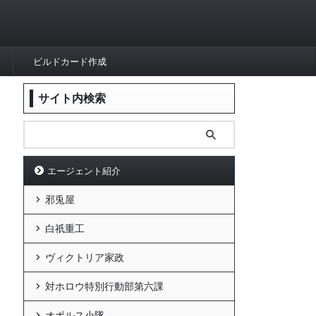
ビルドカード作成
サイト内検索
エージェント紹介
邪兎屋
白祇重工
ヴィクトリア家政
対ホロウ特別行動部第六課
オボルス小隊