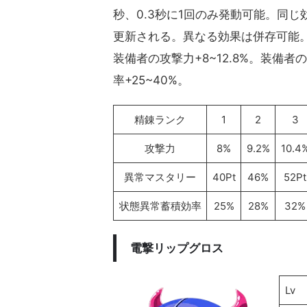
秒、0.3秒に1回のみ発動可能。同
更新される。異なる効果は併存可能
装備者の攻撃力+8~12.8%。装備者
率+25~40%。
精錬ランク
1
2
3
攻撃力
8%
9.2%
10.4
異常マスタリー
40Pt
46%
52Pt
状態異常蓄積効率
25%
28%
32%
電撃リップグロス
Lv