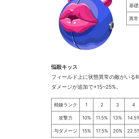
基礎
異常
悩殺キッス
フィールド上に状態異常の敵がいる時
ダメージが追加で+15~25%。
精錬ランク
1
2
3
4
攻撃力
10%
11.5%
13%
14.5
与ダメージ
15%
17.5%
20%
22.5