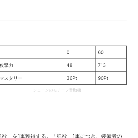
0
60
攻撃力
48
713
マスタリー
36Pt
90Pt
ジェーンのモチーフ音動機
欲」を1重獲得する。「猟欲」1重につき、装備者の